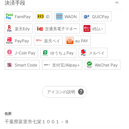
決済手段
FamiPay
iD
WAON
QUICPay
楽天Edy
交通系電子マネー
d払い
PayPay
楽天ペイ
au PAY
J-Coin Pay
ゆうちょPay
メルペイ
Smart Code
支付宝/Alipay+
WeChat Pay
help
アイコンの説明
住所
千葉県富里市七栄１００１－８