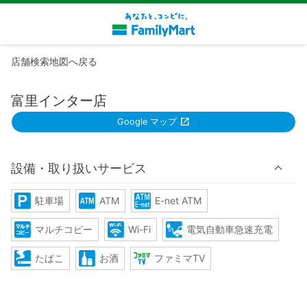
店舗検索地図へ戻る
富里インター店
Google マップ
設備・取り扱いサービス
駐車場
ATM
E-net ATM
マルチコピー
Wi-Fi
電気自動車急速充電
たばこ
お酒
ファミマTV