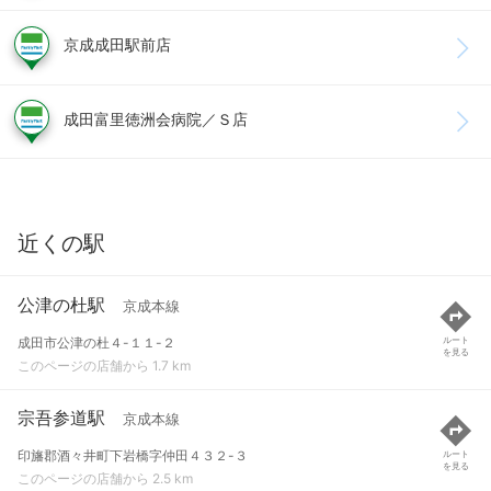
京成成田駅前店
成田富里徳洲会病院／Ｓ店
近くの駅
公津の杜駅
京成本線
成田市公津の杜４-１１-２
ルート
を見る
このページの店舗から 1.7 km
宗吾参道駅
京成本線
印旛郡酒々井町下岩橋字仲田４３２-３
ルート
を見る
このページの店舗から 2.5 km