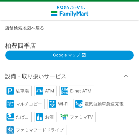
店舗検索地図へ戻る
柏豊四季店
Google マップ
設備・取り扱いサービス
駐車場
ATM
E-net ATM
マルチコピー
Wi-Fi
電気自動車急速充電
たばこ
お酒
ファミマTV
ファミマフードドライブ