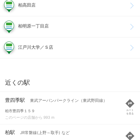
柏高田店
柏明原一丁目店
江戸川大学／Ｓ店
近くの駅
豊四季駅
東武アーバンパークライン（東武野田線）
柏市豊四季１５９
ルート
を見る
このページの店舗から 993 m
柏駅
JR常磐線(上野～取手) など