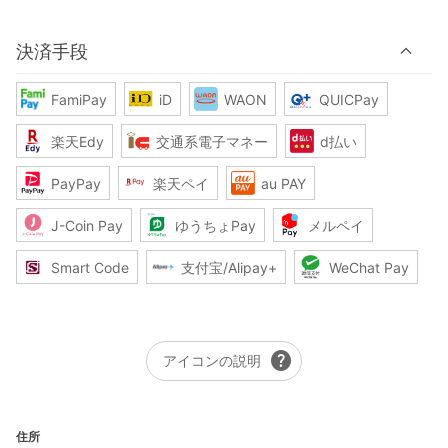
決済手段
FamiPay
iD
WAON
QUICPay
楽天Edy
交通系電子マネー
d払い
PayPay
楽天ペイ
au PAY
J-Coin Pay
ゆうちょPay
メルペイ
Smart Code
支付宝/Alipay+
WeChat Pay
help
アイコンの説明
住所