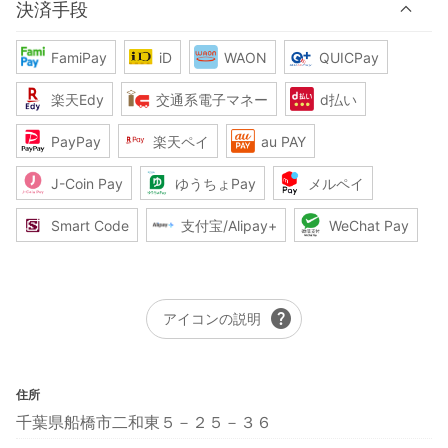
決済手段
FamiPay
iD
WAON
QUICPay
楽天Edy
交通系電子マネー
d払い
PayPay
楽天ペイ
au PAY
J-Coin Pay
ゆうちょPay
メルペイ
Smart Code
支付宝/Alipay+
WeChat Pay
help
アイコンの説明
住所
千葉県船橋市二和東５－２５－３６