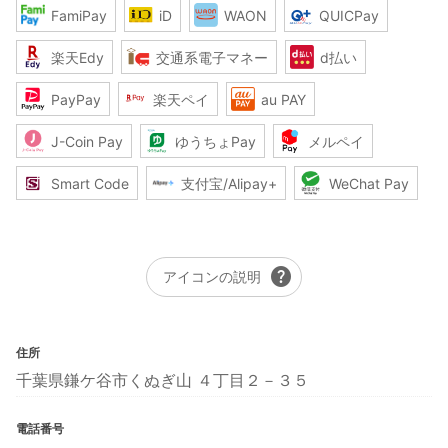
FamiPay
iD
WAON
QUICPay
楽天Edy
交通系電子マネー
d払い
PayPay
楽天ペイ
au PAY
J-Coin Pay
ゆうちょPay
メルペイ
Smart Code
支付宝/Alipay+
WeChat Pay
help
アイコンの説明
住所
千葉県鎌ケ谷市くぬぎ山 ４丁目２－３５
電話番号