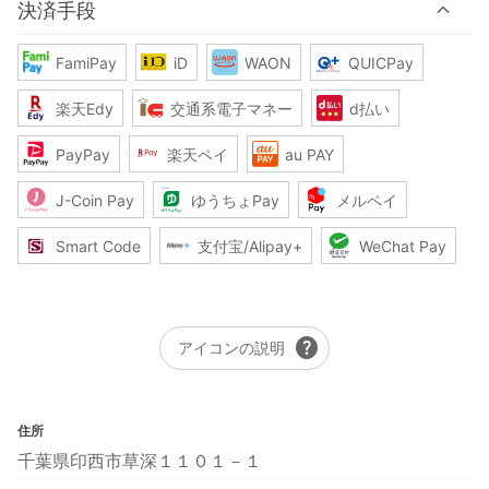
決済手段
FamiPay
iD
WAON
QUICPay
楽天Edy
交通系電子マネー
d払い
PayPay
楽天ペイ
au PAY
J-Coin Pay
ゆうちょPay
メルペイ
Smart Code
支付宝/Alipay+
WeChat Pay
help
アイコンの説明
住所
千葉県印西市草深１１０１－１