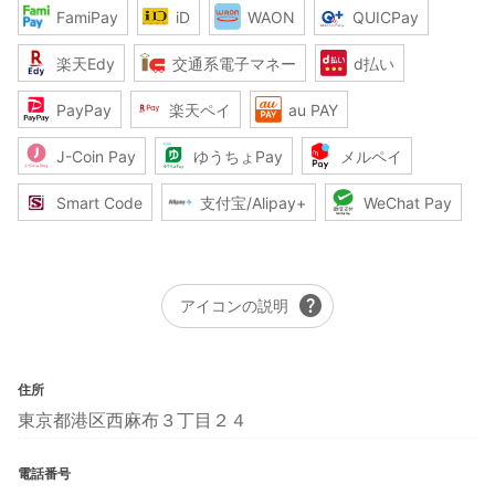
FamiPay
iD
WAON
QUICPay
楽天Edy
交通系電子マネー
d払い
PayPay
楽天ペイ
au PAY
J-Coin Pay
ゆうちょPay
メルペイ
Smart Code
支付宝/Alipay+
WeChat Pay
help
アイコンの説明
住所
東京都港区西麻布３丁目２４
電話番号