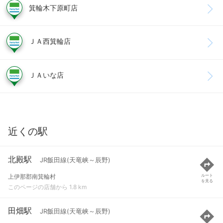
箕輪木下原町店
ＪＡ西箕輪店
ＪＡいな店
近くの駅
北殿駅
JR飯田線(天竜峡～辰野)
上伊那郡南箕輪村
ルート
を見る
このページの店舗から 1.8 km
田畑駅
JR飯田線(天竜峡～辰野)