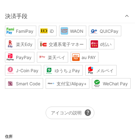
決済手段
FamiPay
iD
WAON
QUICPay
楽天Edy
交通系電子マネー
d払い
PayPay
楽天ペイ
au PAY
J-Coin Pay
ゆうちょPay
メルペイ
Smart Code
支付宝/Alipay+
WeChat Pay
help
アイコンの説明
住所