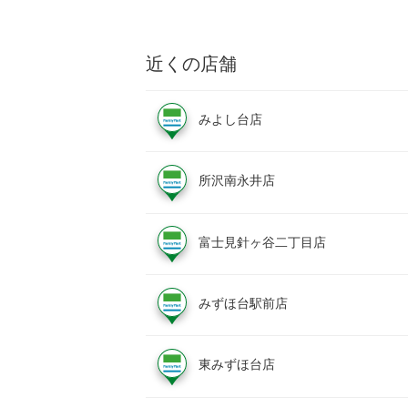
近くの店舗
みよし台店
所沢南永井店
富士見針ヶ谷二丁目店
みずほ台駅前店
東みずほ台店