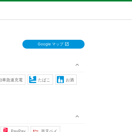
Google マップ
動車急速充電
たばこ
お酒
PayPay
楽天ペイ