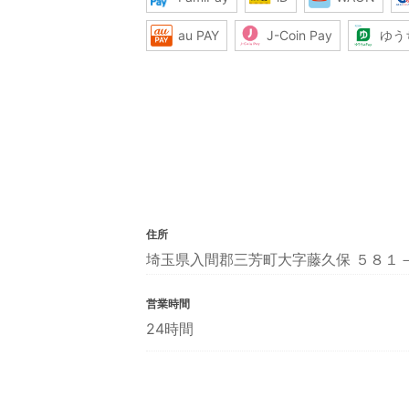
au PAY
J-Coin Pay
ゆう
住所
埼玉県入間郡三芳町大字藤久保 ５８１
営業時間
24時間