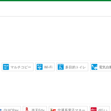
マルチコピー
Wi-Fi
多目的トイレ
電気自
QUICPay
楽天Edy
交通系電子マネー
d払い