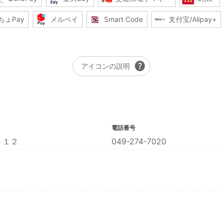
ちょPay
メルペイ
Smart Code
支付宝/Alipay+
help
アイコンの説明
電話番号
－１２
049-274-7020