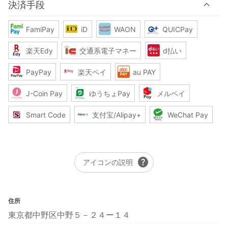
決済手段
FamiPay
iD
WAON
QUICPay
楽天Edy
交通系電子マネー
d払い
PayPay
楽天ペイ
au PAY
J-Coin Pay
ゆうちょPay
メルペイ
Smart Code
支付宝/Alipay+
WeChat Pay
help
アイコンの説明
住所
東京都中野区中野５－２４ー１４