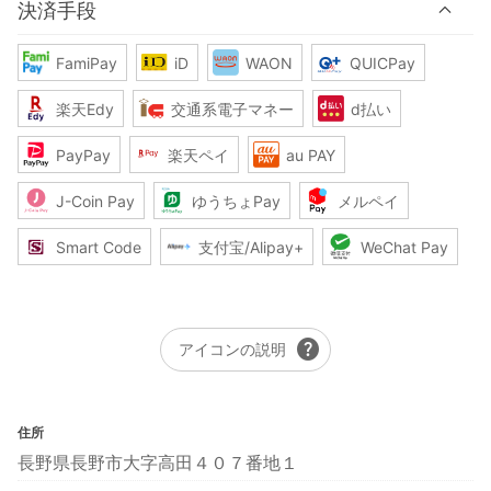
決済手段
FamiPay
iD
WAON
QUICPay
楽天Edy
交通系電子マネー
d払い
PayPay
楽天ペイ
au PAY
J-Coin Pay
ゆうちょPay
メルペイ
Smart Code
支付宝/Alipay+
WeChat Pay
help
アイコンの説明
住所
長野県長野市大字高田４０７番地１