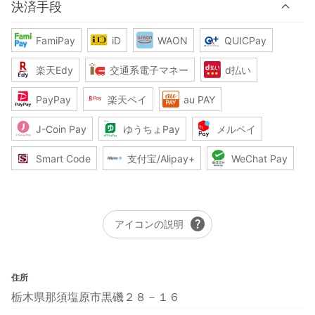
決済手段
FamiPay
iD
WAON
QUICPay
楽天Edy
交通系電子マネー
d払い
PayPay
楽天ペイ
au PAY
J-Coin Pay
ゆうちょPay
メルペイ
Smart Code
支付宝/Alipay+
WeChat Pay
help
アイコンの説明
住所
栃木県那須塩原市黒磯２８－１６