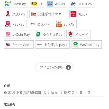
FamiPay
iD
WAON
QUICPay
楽天Edy
交通系電子マネー
d払い
PayPay
楽天ペイ
au PAY
J-Coin Pay
ゆうちょPay
メルペイ
Smart Code
支付宝/Alipay+
WeChat Pay
help
アイコンの説明
住所
栃木県下都賀郡藤岡町大字藤岡 字荒立２１９－２
電話番号