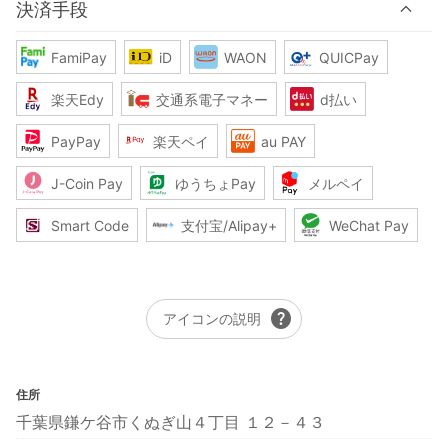
決済手段
FamiPay
iD
WAON
QUICPay
楽天Edy
交通系電子マネー
d払い
PayPay
楽天ペイ
au PAY
J-Coin Pay
ゆうちょPay
メルペイ
Smart Code
支付宝/Alipay+
WeChat Pay
help
アイコンの説明
住所
千葉県鎌ケ谷市くぬぎ山４丁目 １２－４３