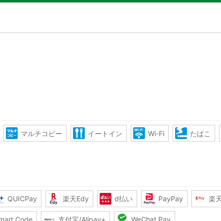
マルチコピー
イートイン
Wi-Fi
たばこ
QUICPay
楽天Edy
d払い
PayPay
楽
mart Code
支付宝/Alipay+
WeChat Pay