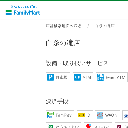
店舗検索地図へ戻る
白糸の滝店
白糸の滝店
設備・取り扱いサービス
駐車場
ATM
E-net ATM
決済手段
FamiPay
iD
WAON
ゆうちょPay
メルペイ
S