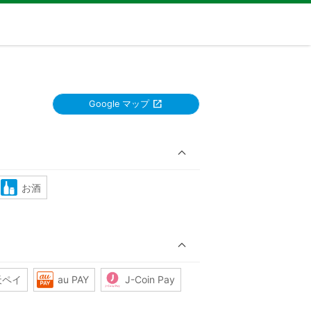
Google マップ
お酒
天ペイ
au PAY
J-Coin Pay