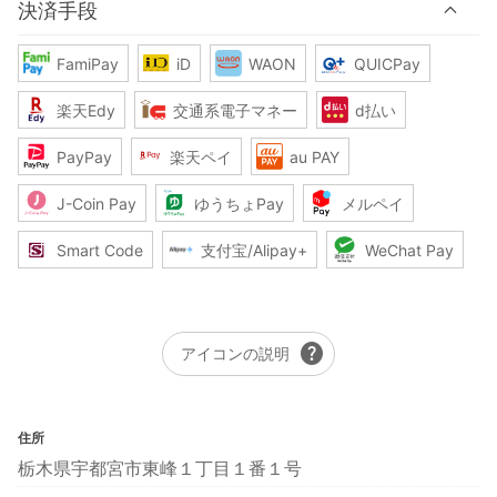
決済手段
FamiPay
iD
WAON
QUICPay
楽天Edy
交通系電子マネー
d払い
PayPay
楽天ペイ
au PAY
J-Coin Pay
ゆうちょPay
メルペイ
Smart Code
支付宝/Alipay+
WeChat Pay
help
アイコンの説明
住所
栃木県宇都宮市東峰１丁目１番１号