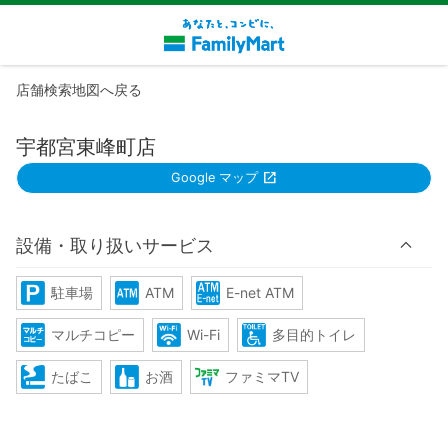
店舗検索地図へ戻る
宇都宮東峰町店
Google マップ
設備・取り扱いサービス
駐車場
ATM
E-net ATM
マルチコピー
Wi-Fi
多目的トイレ
たばこ
お酒
ファミマTV