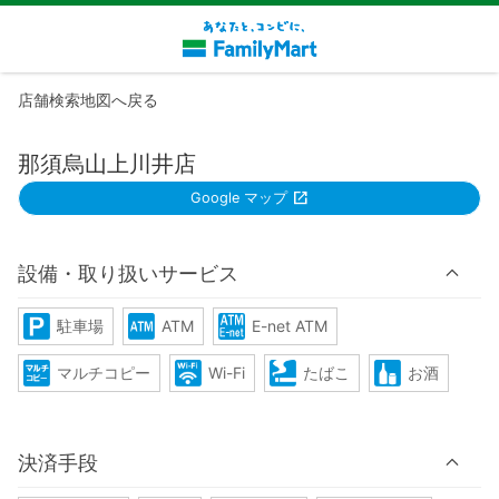
店舗検索地図へ戻る
那須烏山上川井店
Google マップ
設備・取り扱いサービス
駐車場
ATM
E-net ATM
マルチコピー
Wi-Fi
たばこ
お酒
決済手段