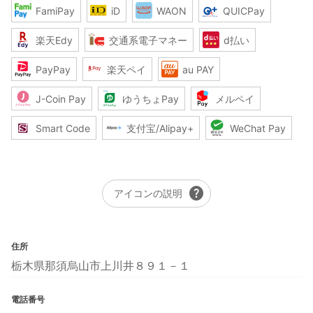
FamiPay
iD
WAON
QUICPay
楽天Edy
交通系電子マネー
d払い
PayPay
楽天ペイ
au PAY
J-Coin Pay
ゆうちょPay
メルペイ
Smart Code
支付宝/Alipay+
WeChat Pay
help
アイコンの説明
住所
栃木県那須烏山市上川井８９１－１
電話番号