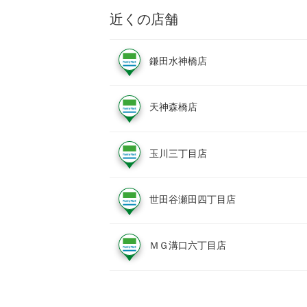
近くの店舗
鎌田水神橋店
天神森橋店
玉川三丁目店
世田谷瀬田四丁目店
ＭＧ溝口六丁目店