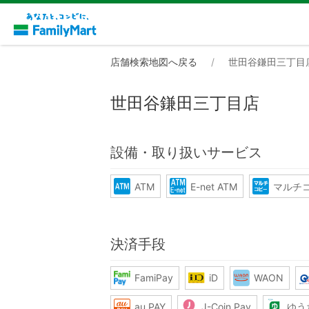
店舗検索地図へ戻る
世田谷鎌田三丁目
世田谷鎌田三丁目店
設備・取り扱いサービス
ATM
E-net ATM
マルチ
決済手段
FamiPay
iD
WAON
au PAY
J-Coin Pay
ゆう