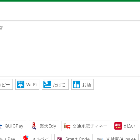
店
コピー
Wi-Fi
たばこ
お酒
QUICPay
楽天Edy
交通系電子マネー
d払い
ちょPay
メルペイ
Smart Code
支付宝/Alipay+