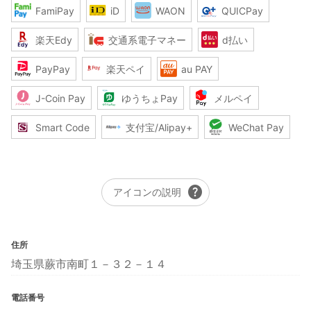
FamiPay
iD
WAON
QUICPay
楽天Edy
交通系電子マネー
d払い
PayPay
楽天ペイ
au PAY
J-Coin Pay
ゆうちょPay
メルペイ
Smart Code
支付宝/Alipay+
WeChat Pay
help
アイコンの説明
住所
埼玉県蕨市南町１－３２－１４
電話番号