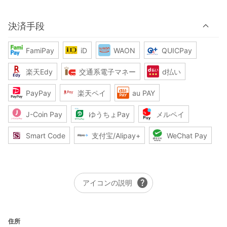
決済手段
FamiPay
iD
WAON
QUICPay
楽天Edy
交通系電子マネー
d払い
PayPay
楽天ペイ
au PAY
J-Coin Pay
ゆうちょPay
メルペイ
Smart Code
支付宝/Alipay+
WeChat Pay
help
アイコンの説明
住所