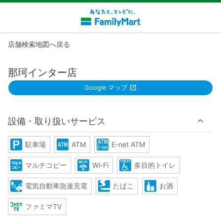
店舗検索地図へ戻る
那珂インター店
Google マップ
設備・取り扱いサービス
駐車場
ATM
E-net ATM
マルチコピー
Wi-Fi
多目的トイレ
電気自動車急速充電
たばこ
お酒
ファミマTV