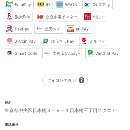
FamiPay
iD
WAON
QUICPay
楽天Edy
交通系電子マネー
d払い
PayPay
楽天ペイ
au PAY
J-Coin Pay
ゆうちょPay
メルペイ
Smart Code
支付宝/Alipay+
WeChat Pay
help
アイコンの説明
住所
東京都中央区日本橋３－９－１日本橋三丁目スクエア
電話番号