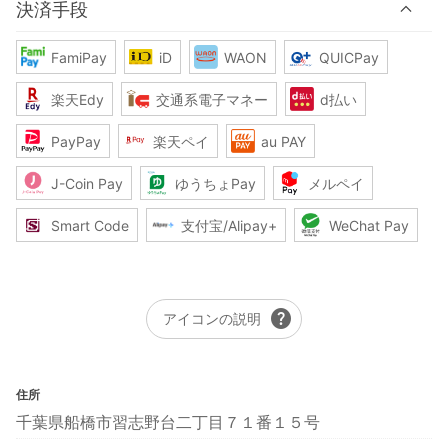
決済手段
FamiPay
iD
WAON
QUICPay
楽天Edy
交通系電子マネー
d払い
PayPay
楽天ペイ
au PAY
J-Coin Pay
ゆうちょPay
メルペイ
Smart Code
支付宝/Alipay+
WeChat Pay
help
アイコンの説明
住所
千葉県船橋市習志野台二丁目７１番１５号