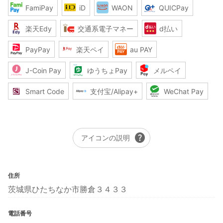
FamiPay
iD
WAON
QUICPay
楽天Edy
交通系電子マネー
d払い
PayPay
楽天ペイ
au PAY
J-Coin Pay
ゆうちょPay
メルペイ
Smart Code
支付宝/Alipay+
WeChat Pay
help
アイコンの説明
住所
茨城県ひたちなか市勝倉３４３３
電話番号