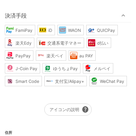
決済手段
FamiPay
iD
WAON
QUICPay
楽天Edy
交通系電子マネー
d払い
PayPay
楽天ペイ
au PAY
J-Coin Pay
ゆうちょPay
メルペイ
Smart Code
支付宝/Alipay+
WeChat Pay
help
アイコンの説明
住所