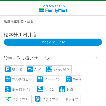
店舗検索地図へ戻る
松本芳川村井店
Google マップ
設備・取り扱いサービス
駐車場
ATM
E-net ATM
マルチコピー
イートイン
Wi-Fi
多目的トイレ
たばこ
お酒
ファミマTV
ファミマフードドライブ