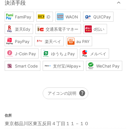
決済手段
FamiPay
iD
WAON
QUICPay
楽天Edy
交通系電子マネー
d払い
PayPay
楽天ペイ
au PAY
J-Coin Pay
ゆうちょPay
メルペイ
Smart Code
支付宝/Alipay+
WeChat Pay
help
アイコンの説明
住所
東京都品川区東五反田４丁目１１－１０