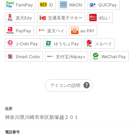
FamiPay
iD
WAON
QUICPay
楽天Edy
交通系電子マネー
d払い
PayPay
楽天ペイ
au PAY
J-Coin Pay
ゆうちょPay
メルペイ
Smart Code
支付宝/Alipay+
WeChat Pay
help
アイコンの説明
住所
神奈川県川崎市幸区新塚越２０１
電話番号