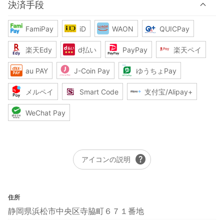
決済手段
FamiPay
iD
WAON
QUICPay
楽天Edy
d払い
PayPay
楽天ペイ
au PAY
J-Coin Pay
ゆうちょPay
メルペイ
Smart Code
支付宝/Alipay+
WeChat Pay
help
アイコンの説明
住所
静岡県浜松市中央区寺脇町６７１番地