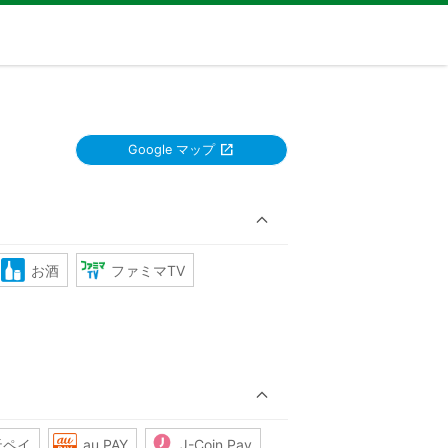
Google マップ
お酒
ファミマTV
天ペイ
au PAY
J-Coin Pay