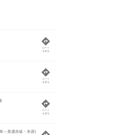
ルート
を見る
ルート
を見る
線
ルート
を見る
岐阜～美濃赤坂・米原)