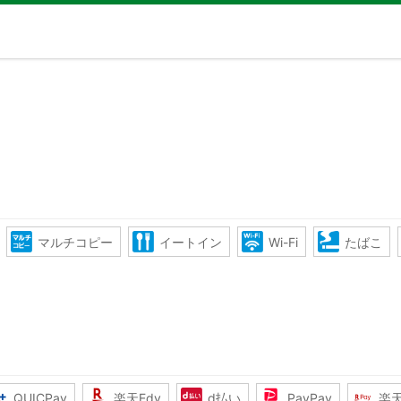
マルチコピー
イートイン
Wi-Fi
たばこ
QUICPay
楽天Edy
d払い
PayPay
楽