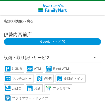
店舗検索地図へ戻る
伊勢内宮前店
Google マップ
設備・取り扱いサービス
駐車場
ATM
E-net ATM
マルチコピー
Wi-Fi
多目的トイレ
たばこ
お酒
ファミマTV
ファミマフードドライブ