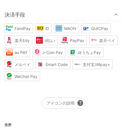
決済手段
FamiPay
iD
WAON
QUICPay
楽天Edy
d払い
PayPay
楽天ペイ
au PAY
J-Coin Pay
ゆうちょPay
メルペイ
Smart Code
支付宝/Alipay+
WeChat Pay
help
アイコンの説明
住所