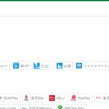
コピー
Wi-Fi
たばこ
お酒
ファミマフード
QUICPay
楽天Edy
d払い
PayPay
楽
mart Code
支付宝/Alipay+
WeChat Pay