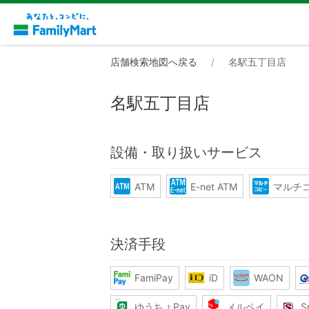
店舗検索地図へ戻る
名駅五丁目店
名駅五丁目店
設備・取り扱いサービス
ATM
E-net ATM
マルチ
決済手段
FamiPay
iD
WAON
ゆうちょPay
メルペイ
S