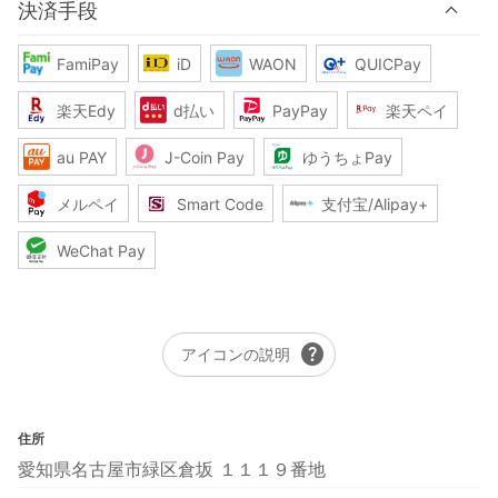
決済手段
FamiPay
iD
WAON
QUICPay
楽天Edy
d払い
PayPay
楽天ペイ
au PAY
J-Coin Pay
ゆうちょPay
メルペイ
Smart Code
支付宝/Alipay+
WeChat Pay
help
アイコンの説明
住所
愛知県名古屋市緑区倉坂 １１１９番地