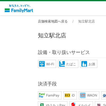
店舗検索地図へ戻る
知立駅北店
知立駅北店
設備・取り扱いサービス
Wi-Fi
たばこ
お酒
決済手段
FamiPay
iD
WAON
ゆうちょPay
メルペイ
S