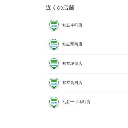
近くの店舗
知立本町店
知立駅南店
知立堀切店
知立鳥居店
刈谷一ツ木町店