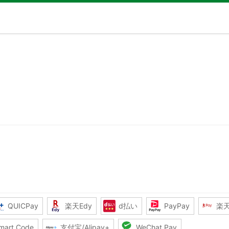
QUICPay
楽天Edy
d払い
PayPay
楽
mart Code
支付宝/Alipay+
WeChat Pay