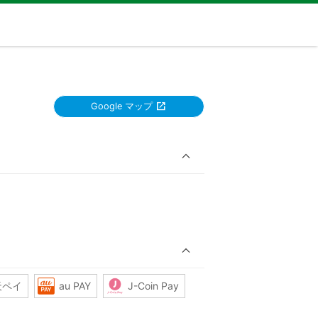
Google マップ
天ペイ
au PAY
J-Coin Pay