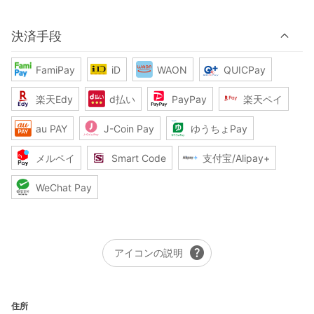
決済手段
FamiPay
iD
WAON
QUICPay
楽天Edy
d払い
PayPay
楽天ペイ
au PAY
J-Coin Pay
ゆうちょPay
メルペイ
Smart Code
支付宝/Alipay+
WeChat Pay
help
アイコンの説明
住所