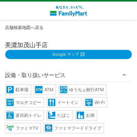
店舗検索地図へ戻る
美濃加茂山手店
Google マップ
設備・取り扱いサービス
駐車場
ATM
ゆうちょ銀行ATM
マルチコピー
イートイン
Wi-Fi
多目的トイレ
たばこ
お酒
ファミマTV
ファミマフードドライブ