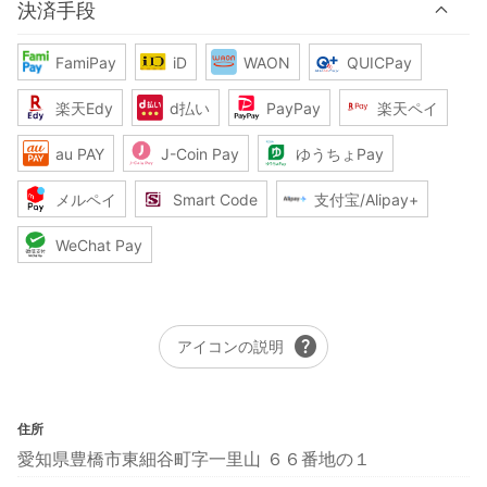
決済手段
FamiPay
iD
WAON
QUICPay
楽天Edy
d払い
PayPay
楽天ペイ
au PAY
J-Coin Pay
ゆうちょPay
メルペイ
Smart Code
支付宝/Alipay+
WeChat Pay
help
アイコンの説明
住所
愛知県豊橋市東細谷町字一里山 ６６番地の１