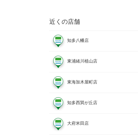
近くの店舗
知多八幡店
東浦緒川植山店
東海加木屋町店
知多西巽が丘店
大府米田店