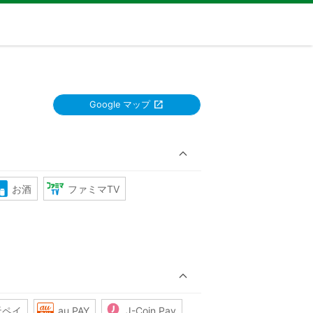
Google マップ
お酒
ファミマTV
天ペイ
au PAY
J-Coin Pay