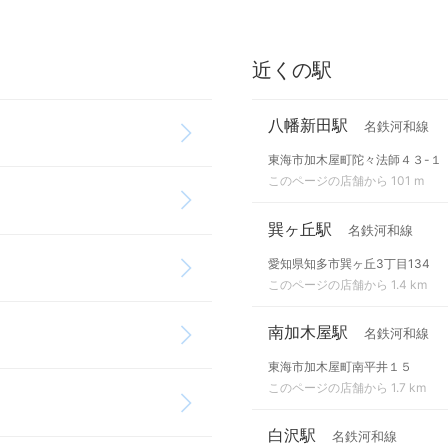
近くの駅
八幡新田駅
名鉄河和線
東海市加木屋町陀々法師４３-１
このページの店舗から 101 m
巽ヶ丘駅
名鉄河和線
愛知県知多市巽ヶ丘3丁目134
このページの店舗から 1.4 km
南加木屋駅
名鉄河和線
東海市加木屋町南平井１５
このページの店舗から 1.7 km
白沢駅
名鉄河和線