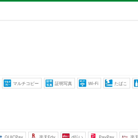
マルチコピー
証明写真
Wi-Fi
たばこ
QUICPay
楽天Edy
d払い
PayPay
楽