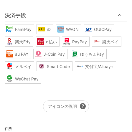
決済手段
FamiPay
iD
WAON
QUICPay
楽天Edy
d払い
PayPay
楽天ペイ
au PAY
J-Coin Pay
ゆうちょPay
メルペイ
Smart Code
支付宝/Alipay+
WeChat Pay
help
アイコンの説明
住所