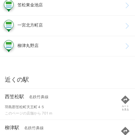
笠松東金池店
一宮北方町店
柳津丸野店
近くの駅
西笠松駅
名鉄竹鼻線
羽島郡笠松町天王町４５
ルート
を見る
このページの店舗から 701 m
柳津駅
名鉄竹鼻線