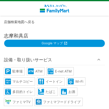
店舗検索地図へ戻る
志摩和具店
Google マップ
設備・取り扱いサービス
駐車場
ATM
E-net ATM
マルチコピー
イートイン
Wi-Fi
多目的トイレ
たばこ
お酒
ファミマTV
ファミマフードドライブ