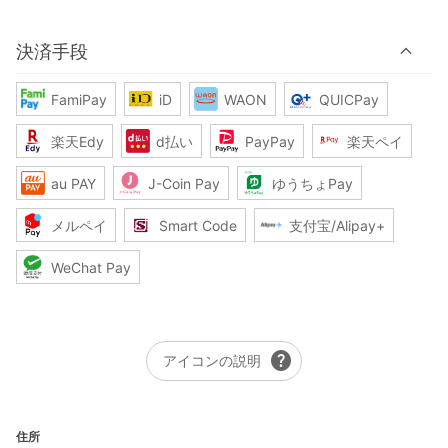
決済手段
FamiPay
iD
WAON
QUICPay
楽天Edy
d払い
PayPay
楽天ペイ
au PAY
J-Coin Pay
ゆうちょPay
メルペイ
Smart Code
支付宝/Alipay+
WeChat Pay
help
アイコンの説明
住所