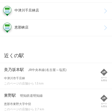
中津川千旦林店
恵那峡店
近くの駅
美乃坂本駅
JR中央本線(名古屋～塩尻)
中津川市千旦林
ルート
を見る
このページの店舗から 1.5 km
東野駅
明知鉄道明知線
恵那市東野大字中切
ルート
を見る
このページの店舗から 2.7 km