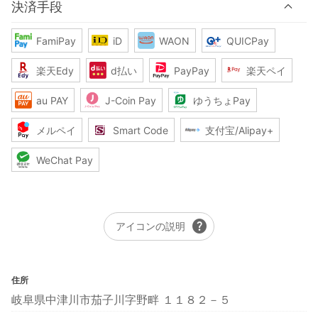
決済手段
FamiPay
iD
WAON
QUICPay
楽天Edy
d払い
PayPay
楽天ペイ
au PAY
J-Coin Pay
ゆうちょPay
メルペイ
Smart Code
支付宝/Alipay+
WeChat Pay
help
アイコンの説明
住所
岐阜県中津川市茄子川字野畔 １１８２－５