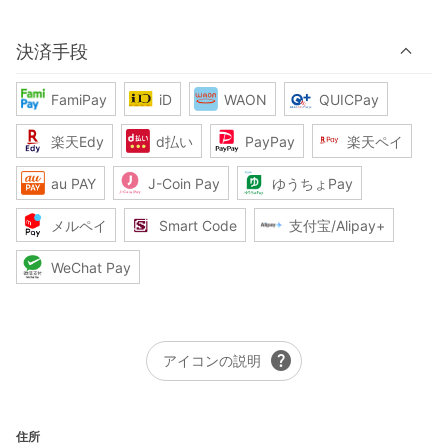
決済手段
FamiPay
iD
WAON
QUICPay
楽天Edy
d払い
PayPay
楽天ペイ
au PAY
J-Coin Pay
ゆうちょPay
メルペイ
Smart Code
支付宝/Alipay+
WeChat Pay
help
アイコンの説明
住所