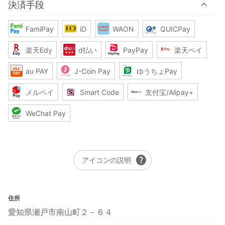
決済手段
FamiPay
iD
WAON
QUICPay
楽天Edy
d払い
PayPay
楽天ペイ
au PAY
J-Coin Pay
ゆうちょPay
メルペイ
Smart Code
支付宝/Alipay+
WeChat Pay
help
アイコンの説明
住所
愛知県瀬戸市南山町２－６４