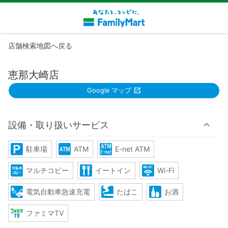
店舗検索地図へ戻る
恵那大崎店
Google マップ
設備・取り扱いサービス
駐車場
ATM
E-net ATM
マルチコピー
イートイン
Wi-Fi
電気自動車急速充電
たばこ
お酒
ファミマTV