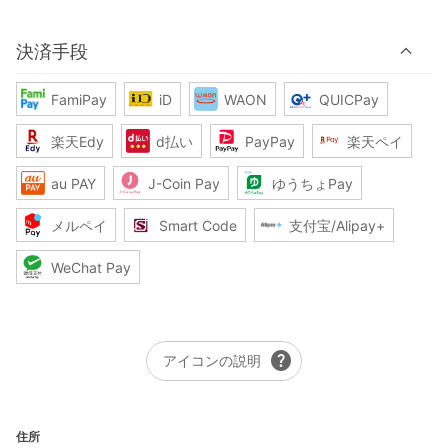
決済手段
FamiPay
iD
WAON
QUICPay
楽天Edy
d払い
PayPay
楽天ペイ
au PAY
J-Coin Pay
ゆうちょPay
メルペイ
Smart Code
支付宝/Alipay+
WeChat Pay
help
アイコンの説明
住所