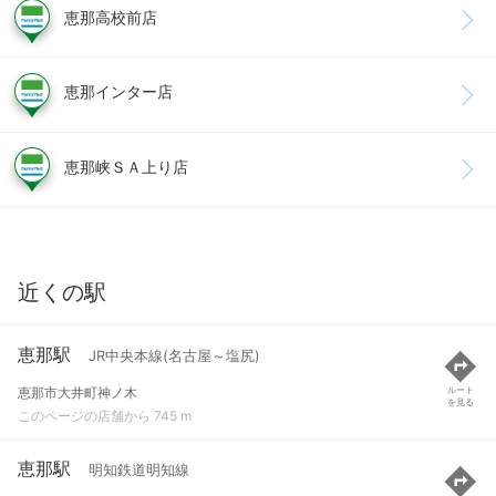
恵那高校前店
恵那インター店
恵那峡ＳＡ上り店
近くの駅
恵那駅
JR中央本線(名古屋～塩尻)
恵那市大井町神ノ木
ルート
を見る
このページの店舗から 745 m
恵那駅
明知鉄道明知線