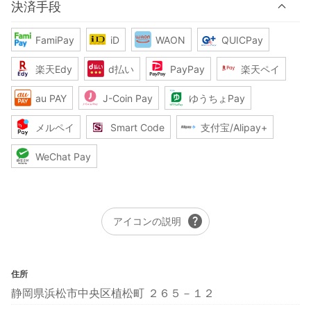
決済手段
FamiPay
iD
WAON
QUICPay
楽天Edy
d払い
PayPay
楽天ペイ
au PAY
J-Coin Pay
ゆうちょPay
メルペイ
Smart Code
支付宝/Alipay+
WeChat Pay
help
アイコンの説明
住所
静岡県浜松市中央区植松町 ２６５－１２