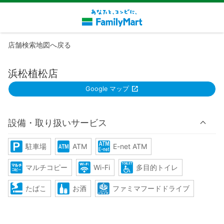
店舗検索地図へ戻る
浜松植松店
Google マップ
設備・取り扱いサービス
駐車場
ATM
E-net ATM
マルチコピー
Wi-Fi
多目的トイレ
たばこ
お酒
ファミマフードドライブ