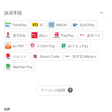
決済手段
FamiPay
iD
WAON
QUICPay
楽天Edy
d払い
PayPay
楽天ペイ
au PAY
J-Coin Pay
ゆうちょPay
メルペイ
Smart Code
支付宝/Alipay+
WeChat Pay
help
アイコンの説明
住所