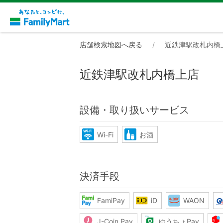
店舗検索地図へ戻る
近鉄津駅改札内橋
近鉄津駅改札内橋上店
設備・取り扱いサービス
Wi-Fi
お酒
決済手段
FamiPay
iD
WAON
J-Coin Pay
ゆうちょPay