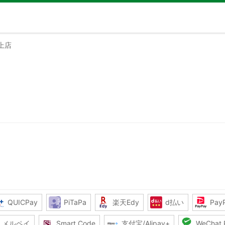
上店
QUICPay
PiTaPa
楽天Edy
d払い
Pay
メルペイ
Smart Code
支付宝/Alipay+
WeChat 