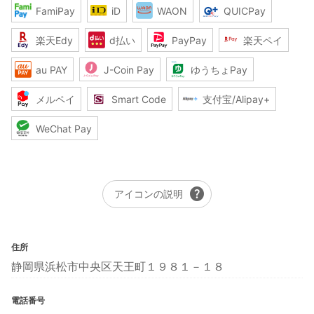
FamiPay
iD
WAON
QUICPay
楽天Edy
d払い
PayPay
楽天ペイ
au PAY
J-Coin Pay
ゆうちょPay
メルペイ
Smart Code
支付宝/Alipay+
WeChat Pay
help
アイコンの説明
住所
静岡県浜松市中央区天王町１９８１－１８
電話番号