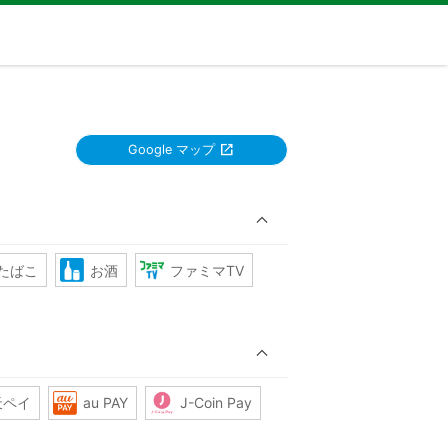
Google マップ
たばこ
お酒
ファミマTV
天ペイ
au PAY
J-Coin Pay