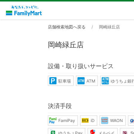
店舗検索地図へ戻る
岡崎緑丘店
岡崎緑丘店
設備・取り扱いサービス
駐車場
ATM
ゆうちょ銀行
決済手段
FamiPay
iD
WAON
ゆうちょPay
メルペイ
S