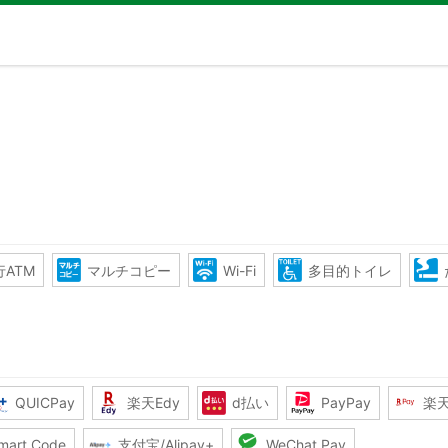
ATM
マルチコピー
Wi-Fi
多目的トイレ
QUICPay
楽天Edy
d払い
PayPay
楽
mart Code
支付宝/Alipay+
WeChat Pay