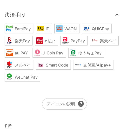
決済手段
FamiPay
iD
WAON
QUICPay
楽天Edy
d払い
PayPay
楽天ペイ
au PAY
J-Coin Pay
ゆうちょPay
メルペイ
Smart Code
支付宝/Alipay+
WeChat Pay
help
アイコンの説明
住所