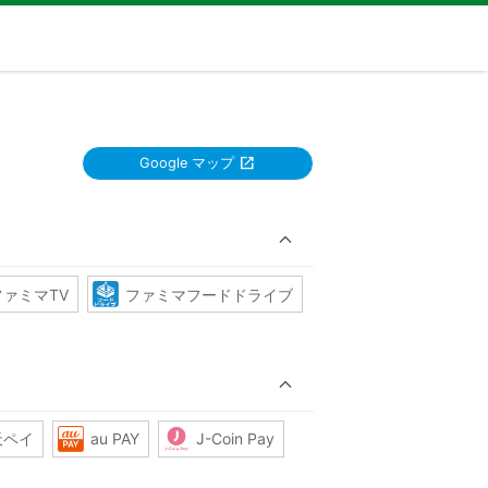
Google マップ
ファミマTV
ファミマフードドライブ
天ペイ
au PAY
J-Coin Pay