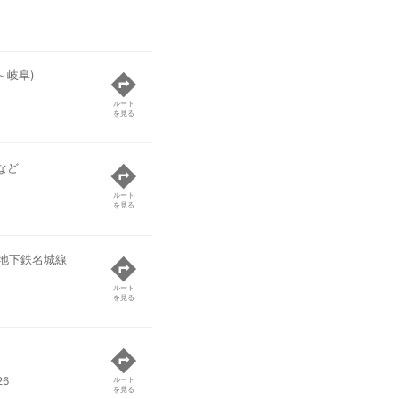
～岐阜)
ルート
を見る
など
ルート
を見る
地下鉄名城線
ルート
を見る
6
ルート
を見る