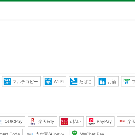
マルチコピー
Wi-Fi
たばこ
お酒
QUICPay
楽天Edy
d払い
PayPay
楽
mart Code
支付宝/Alipay+
WeChat Pay