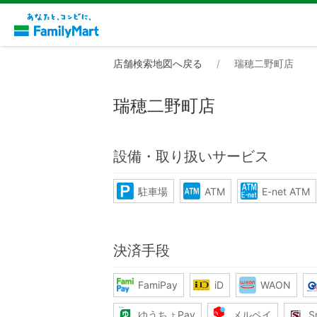
店舗検索地図へ戻る
瑞穂二野町店
瑞穂二野町店
設備・取り扱いサービス
駐車場
ATM
E-net ATM
決済手段
FamiPay
iD
WAON
ゆうちょPay
メルペイ
S