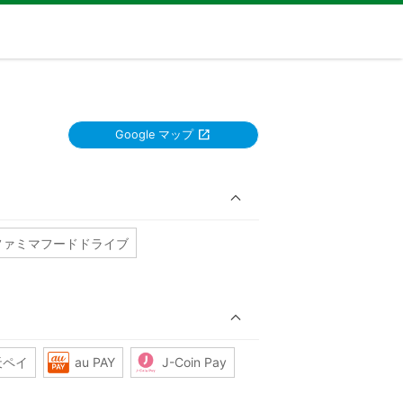
Google マップ
ファミマフードドライブ
天ペイ
au PAY
J-Coin Pay