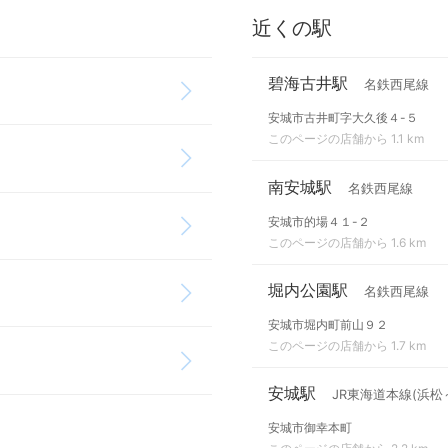
近くの駅
碧海古井駅
名鉄西尾線
安城市古井町字大久後４-５
このページの店舗から 1.1 km
南安城駅
名鉄西尾線
安城市的場４１-２
このページの店舗から 1.6 km
堀内公園駅
名鉄西尾線
安城市堀内町前山９２
このページの店舗から 1.7 km
安城駅
JR東海道本線(浜松
安城市御幸本町