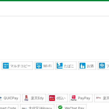
マルチコピー
Wi-Fi
たばこ
お酒
QUICPay
楽天Edy
d払い
PayPay
楽
mart Code
支付宝/Alipay+
WeChat Pay