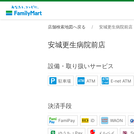
店舗検索地図へ戻る
安城更生病院前店
安城更生病院前店
設備・取り扱いサービス
駐車場
ATM
E-net ATM
決済手段
FamiPay
iD
WAON
ゆうちょPay
メルペイ
S