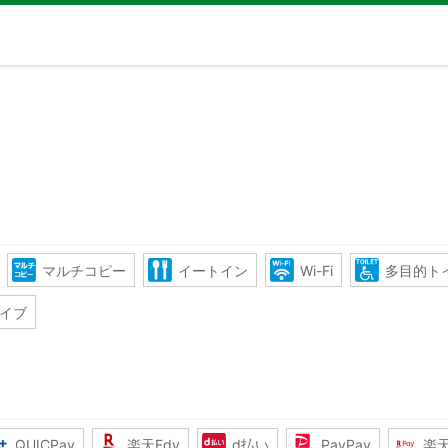
マルチコピー
イートイン
Wi-Fi
多目的ト
イブ
QUICPay
楽天Edy
d払い
PayPay
楽