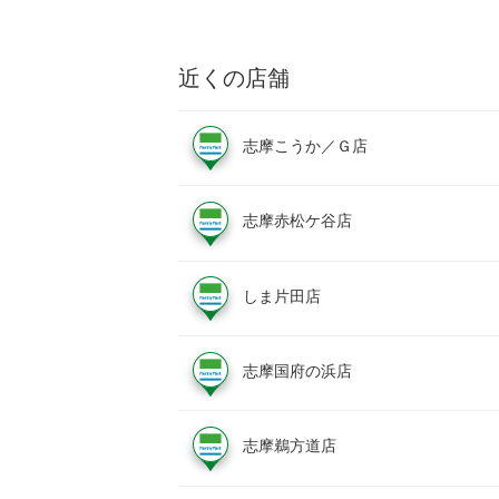
近くの店舗
志摩こうか／Ｇ店
志摩赤松ケ谷店
しま片田店
志摩国府の浜店
志摩鵜方道店