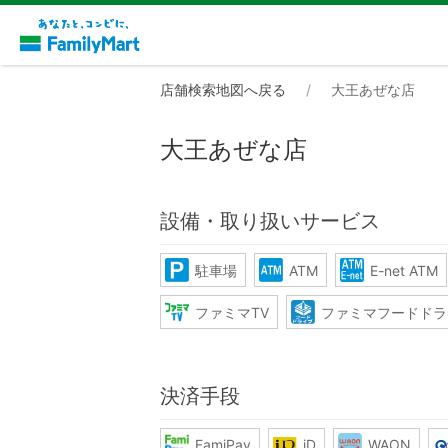
店舗検索地図へ戻る
大王あぜな店
大王あぜな店
設備・取り扱いサービス
駐車場
ATM
E-net ATM
ファミマTV
ファミマフードドラ
決済手段
FamiPay
iD
WAON