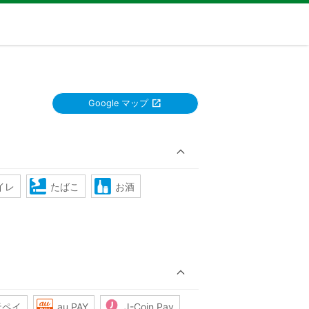
Google マップ
イレ
たばこ
お酒
天ペイ
au PAY
J-Coin Pay