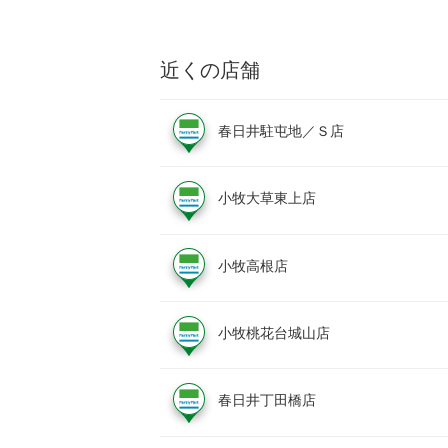
近くの店舗
春日井駐屯地／Ｓ店
小牧大草東上店
小牧高根店
小牧桃花台城山店
春日井丁田橋店