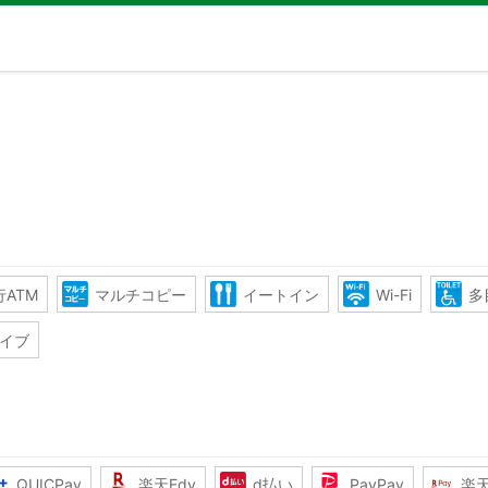
ATM
マルチコピー
イートイン
Wi-Fi
多
イブ
QUICPay
楽天Edy
d払い
PayPay
楽