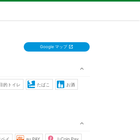
Google マップ
目的トイレ
たばこ
お酒
天ペイ
au PAY
J-Coin Pay