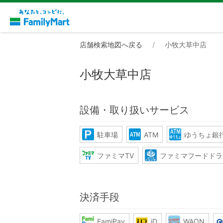
店舗検索地図へ戻る
小牧大草中店
小牧大草中店
設備・取り扱いサービス
駐車場
ATM
ゆうちょ銀行
ファミマTV
ファミマフードドラ
決済手段
FamiPay
iD
WAON